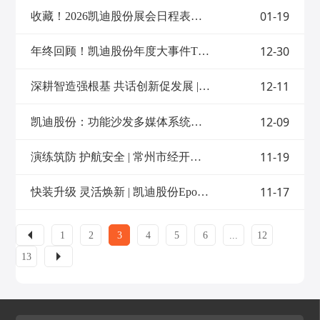
合，公司完备的智能制造运行体系，完成了
沙发成为承载家庭休闲、娱乐、放松的核心
01-19
收藏！2026凯迪股份展会日程表重磅发布，先睹为快→
从传统加工制造向智慧工厂的跨越式转型。
场景，赋予家庭空间更多创意与趣味。作为
此次入选省先进级智能工厂，既是对凯迪股
功能沙发电动推杆领域的专业制造商，凯迪
份多年来深耕智能制造、坚持创新升级的充
12-30
股份自1992年创立以来，始终专注于线性驱
年终回顾！凯迪股份年度大事件TOP12
分肯定，也进一步印证了以数字化赋能线性
动系统研发，在智能家居板块聚焦功能沙发
驱动行业高质量发展的扎实成效。未来，凯
铁架总成解决方案，以高可靠性、高性能的
迪股份将持续依托智能工厂平台加速新品研
12-11
深耕智造强根基 共话创新促发展 | 常州市青企联代表团一行到凯迪股份参访交流
产品与服务赢得市场广泛认可。 基于多年在
发与工艺革新，以智造升级带动产品迭代更
功能沙发领域沉淀的核心技术，公司重磅推
新，通过数字化创新激活线性驱动行业的新
出——全新多功能沙发系统，通过“一屏掌
质生产力，为江苏省高端装备制造产业提质
12-09
凯迪股份：功能沙发多媒体系统，定制专属居家高端影院，打造全感沉浸体验
控、全感沉浸”的智能科技集成设计，将线
增效贡献力量。- THE END -
性驱动技术与沉浸式体验深度融合，为用户
打造覆盖视觉、听觉、触觉的全维度家居影
11-19
演练筑防 护航安全 | 常州市经开区消防大队走进凯迪股份开展实战演练
院体验，延续专业技术的同时实现功能升
级。01模块化集成，定制专属舒适 支持不同
11-17
快装升级 灵活焕新 | 凯迪股份Epoch4三立柱智能驱动系统，分钟级速装，效率翻倍！
模块自由组合 该系统涵盖音律、气囊、灯
带、通风加热、智能控制、电视与音响互联
六大核心模块，支持按需选配： ①音律模
块：音箱、低音BASS、音频振子、氛围灯
1
2
3
4
5
6
...
12
带一体化设计，振动随音乐频率大小振幅同
步变化；②气囊模块：三种按摩调节模式，
13
适配不同放松需求；③座椅通风加热模块：
通风与加热2档调节模式；④灯带模块：7色
循环、固定颜色模式、呼吸模式、音律模
式，多种模式调节；⑤智能控制模块：支持
10寸高清显示屏触摸操控，UI可客制化，操