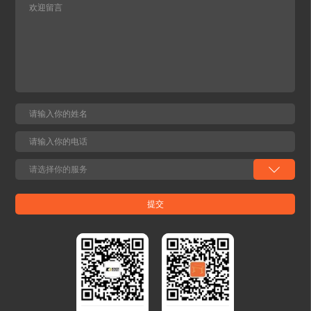
作直观便捷；⑥电视与音响互联模块：通过
蓝牙组网2.4G互联，连接沙发音响可播放或
组成多声道音响系统模式，打造多人家庭影
院效果。 所有模块产品兼容性强、安装美
观，可完美融入家居风格，不破坏空间整体
性，给用户带来全新舒适体验。多重功能重
塑沉浸体验 通过装置该系统，可打造全维度
沉浸式感官体验。听觉上，搭载全频音响与
低音BASS，支持多个功能沙发蓝牙互联组
成多声道系统，电视音频无线同步传输，让
人贴身感受环绕立体声的震撼；视觉上，氛
围灯带提供呼吸、循环、固定、音律四种模
式，灯光随音乐频率精准律动，营造沉浸式
氛围；触觉上，音频振子搭配多种气囊按摩
模式，可调振动强度与音乐节奏同步呼应，
带来细腻贴合的按摩体验；体感上，加热与
通风功能自由调节，久坐不易闷汗，全方位
兼顾舒适与实用。全场景智能控制10寸高清
触控屏嵌入式设计，支持灯光颜色、音乐均
衡器、按摩模式等全功能一键操控，老人小
孩皆能轻松使用。高度个性化定制从灯光色
调、振动强度到按摩程序，均可根据个人喜
好自由调节，一键切换专属舒适状态。家居
生态互联蓝牙无缝对接电视、投影等设备，