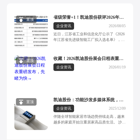
省级荣誉+1！凯迪股份获评2026年江
置顶
苏省先进智能工厂
企业资讯
2026/08/05
近日，江苏省工业和信息化厅公示了《2026
年江苏省先进级智能工厂拟入选名单》，常
州市凯迪电器股份有限公司（以下简称“凯
迪股份”）成功入选。这一省级重磅荣誉，
标志着凯迪股份在数字化、智能化制造方面
收藏！2026凯迪股份展会日程表重磅
置顶
的实力获得了官方权威认可。作为一家集线
发布，先睹为快→
企业资讯
2026/01/19
性驱动系统研发、生产、应用研究及海内外
营销于一体的全流程服务型集团企业，凯迪
股份多年来深耕线性驱动领域，始终坚持自
主研发发展战略。其核心产品涵盖电动推
杆、手控器、电器盒等系统部件，广泛应用
于智慧办公、智能家居、医疗康护、汽车等
凯迪股份：功能沙发多媒体系统，定
多元化核心应用场景。现阶段，凯迪股份已
置顶
制专属居家高端影院，打造全感沉浸
构建起一套成熟完备的全流程数字化管控体
企业资讯
2025/12/09
系，柔性一体化智造方案展现出强劲的市场
体验
伴随全球智能家居市场趋势持续走高，越来
竞争力。工厂深度落地数据采集、运维管
越多的家庭开始注重居家高品质生活。 沙发
理、人工智能数据分析等数字化工具，有效
作为现代家居空间中的重要组成部分，人们
实现了立体智能仓储、数字孪生平台之间的
对其需求的体现早已超越单纯的坐躺椅功
联动协同。依托5G与工业互联网的深度融
能。一套多功能、多元化体验度拉满的功能