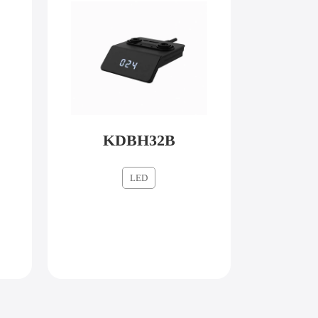
KDBH32B
LED