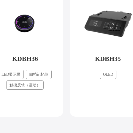
KDBH36
KDBH35
LED显示屏
四档记忆位
OLED
触摸反馈（震动）