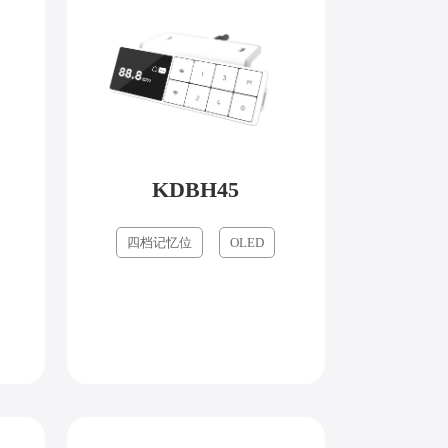
KDBH45
四档记忆位
OLED