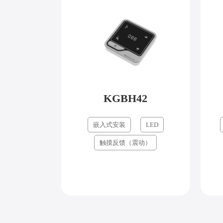
KGBH42
嵌入式安装
LED
触摸反馈（震动）