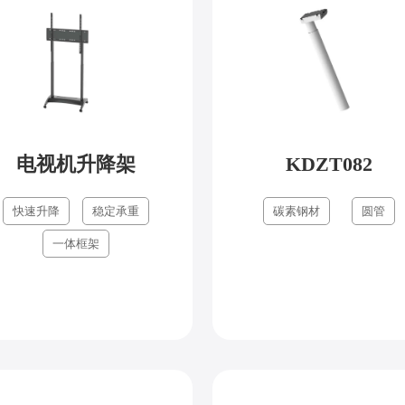
电视机升降架
KDZT082
快速升降
稳定承重
碳素钢材
圆管
一体框架