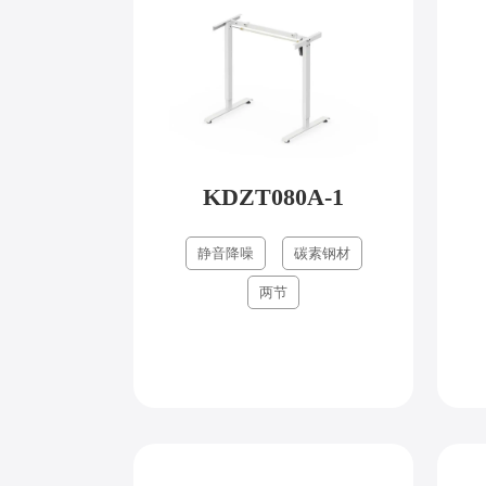
KDZT080A-1
静音降噪
碳素钢材
两节