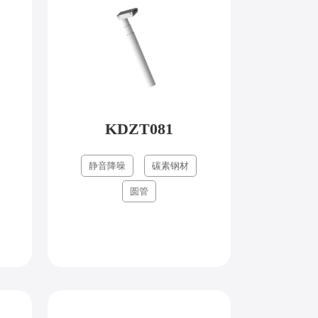
KDZT081
静音降噪
碳素钢材
圆管