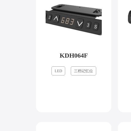
KDH064F
LED
三档记忆位